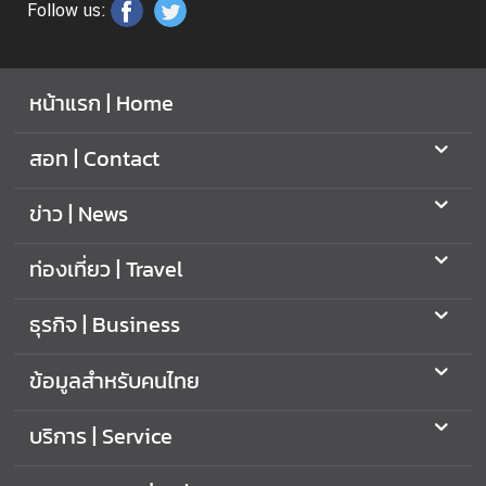
Follow us:
ท
ร
ว
หน้าแรก | Home
ง
ก
า
สอท | Contact
ร
ต่
ข่าว | News
า
ง
ท่องเที่ยว | Travel
ป
ร
ธุรกิจ | Business
ะ
เ
ข้อมูลสำหรับคนไทย
ท
ศ
บริการ | Service
เ
กี่