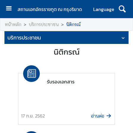
สถานเอกอัครราชทูต ณ กรุงริยาด
Language
ห
หน้าหลัก
บริการประชาชน
นิติกรณ์
น้
า
บริการประชาชน
แ
ร
นิติกรณ์
ก
ข่
า
รับรองเอกสาร
ว
ท่
อ
ง
17 ก.ย. 2562
อ่านต่อ
เ
ที่