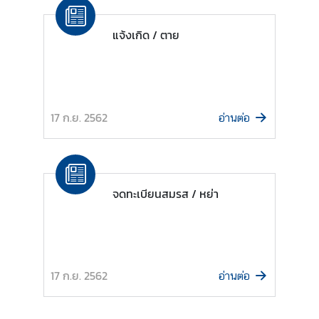
ย
ว
แจ้งเกิด / ตาย
ธุ
ร
กิ
17 ก.ย. 2562
อ่านต่อ
จ
บ
ริ
จดทะเบียนสมรส / หย่า
ก
า
ร
17 ก.ย. 2562
อ่านต่อ
ก
ร
ะ