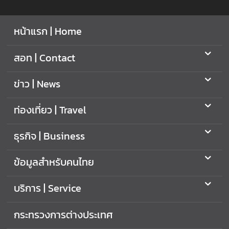
ย
ว
หน้าแรก | Home
กั
บ
สอท | Contact
ส
ถ
ข่าว | News
า
น
ท่องเที่ยว | Travel
เ
อ
ก
ธุรกิจ | Business
อั
ค
ข้อมูลสำหรับคนไทย
ร
ร
บริการ | Service
า
ช
กระทรวงการต่างประเทศ
ทู