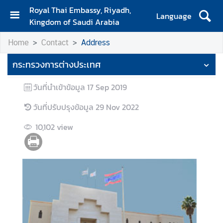
Royal Thai Embassy, Riyadh,
Language
Kingdom of Saudi Arabia
H
Home
Contact
Address
o
m
กระทรวงการต่างประเทศ
e
วันที่นำเข้าข้อมูล
17 Sep 2019
T
r
วันที่ปรับปรุงข้อมูล
29 Nov 2022
a
v
10,102
view
e
l
B
u
s
i