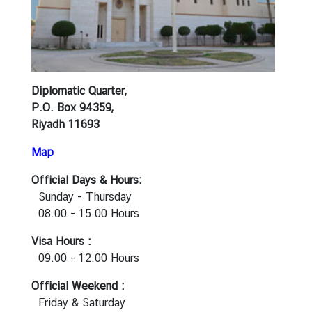
n
e
s
s
Diplomatic Quarter,
S
P.O. Box 94359,
e
Riyadh 11693
r
v
Map
i
Official Days & Hours:
c
Sunday - Thursday
e
08.00 - 15.00 Hours
Visa Hours :
M
09.00 - 12.00 Hours
i
n
Official Weekend :
i
Friday & Saturday