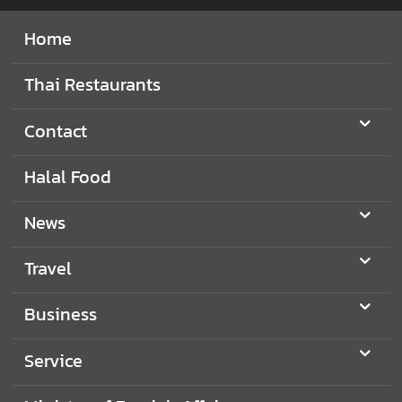
s
Home
C
o
Thai Restaurants
n
t
Contact
a
c
Halal Food
t
News
Travel
Business
Service