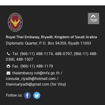
s
t
r
y
TOP
o
f
F
Royal Thai Embassy, Riyadh, Kingdom of Saudi Arabia
o
Diplomatic Quarter, P.O. Box 94359, Riyadh 11693
r
e
Tel. (966-11) 488-1174, 488-0797, (966-11) 488-
i
0300, 488-1507
g
Fax. (966-11) 488-1179
h
thaiembassy.ruh@mfa.go.th /
A
consular_riyadh@hotmail.com /
f
thaivisariyadh@gmail.com (for Visa)
f
a
Follow us:
i
r