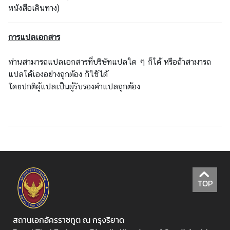
ต
หนังสือเดินทาง)
ช่
การแปลเอกสาร
อ
ง
ท่านสามารถแปลเอกสารที่บริษัทแปลใด ๆ ก็ได้ หรือถ้าสามารถ
ท
แปลได้เองอย่างถูกต้อง ก็ใช้ได้
า
โดยปกติผู้แปลเป็นผู้รับรองคำแปลถูกต้อง
ง
ก
า
ร
ติ
ด
ต่
อ
TOP
สถานเอกอัครราชทูต ณ กรุงริยาด