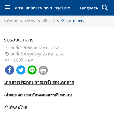
สถานเอกอัครราชทูต ณ กรุงริยาด
Language
ห
หน้าหลัก
บริการ
นิติกรณ์
รับรองเอกสาร
น้
า
แ
รับรองเอกสาร
ร
วันที่นำเข้าข้อมูล
ก
17 ก.ย. 2562
วันที่ปรับปรุงข้อมูล
25 ก.ค. 2566
ข่
11,635
view
า
ว
เอกสารประกอบการมารับรองเอกสาร
ท่
อ
เจ้าของเอกสารมารับรองเอกสารด้วยตนเอง
ง
เ
สำหรับคนไทย
ที่