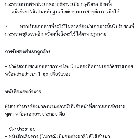
กระทรวงการต่างประเทศซาอุดีอาระเบีย กรุงริยาด อีกครั้ง
ย
หนึ่งจึงจะใช้เป็นหลักฐานยื่นต่อทางการซาอุดีอาระเบียได้
ว
กั
* หากเป็นเอกสารที่จะใช้ในศาลต้องนำเอกสารนั้นไปรับรองที่
บ
กระทรวงยุติธรรมอีก ครั้งหนึ่งถึงจะใช้ได้ตามกฏหมาย
ส
ถ
า
การรับรองสำเนาถูกต้อง
น
เ
- นำต้นฉบับของเอกสารภาษาไทยไปแสดงที่สถานเอกอัครราชทูตฯ
อ
พร้อมถ่ายสำเนา 1 ชุด เพื่อรับรอง
ก
อั
หนังสือมอบอำนาจ
ค
ร
ผู้มอบอำนาจต้องมาลงนามต่อหน้าที่เจ้าหน้าที่สถานเอกอัครราช
ร
ทูตฯ พร้อมเอกสารประกอบ คือ
า
ช
- บัตรประชาชน
ทู
- หนังสือเดินทาง (ในกรณีเป็นคนต่างชาติให้ใช้สำเนา