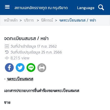
สถานเอกอัครราชทูต ณ กรุงริยาด
Language
ห
หน้าหลัก
บริการ
นิติกรณ์
จดทะเบียนสมรส / หย่า
น้
า
แ
จดทะเบียนสมรส / หย่า
ร
วันที่นำเข้าข้อมูล
ก
17 ก.ย. 2562
วันที่ปรับปรุงข้อมูล
25 ก.ค. 2566
ข่
8,215
view
า
ว
-
จดทะเบียนสมรส
ท่
อ
เอกสารประกอบการยื่นคำร้องขอจดทะเบียนสมรส
ง
เ
ชาย
ที่