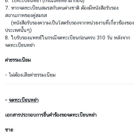
6. ใบทะเบียนหย่า (กรณีเคยหย่ามาก่อน)
ท
7. หากจดทะเบียนสมรสกับคนต่างชาติ ต้องมีหนังสือรับรอง
ร
สถานภาพของคู่สมรส
ว
(หนังสือรับรองความเป็นโสดรับรองจากหน่วยงานที่เกี่ยวข้องของ
ง
ประเทศนั้นๆ)
ก
8. ใบรับรองแพทย์ในกรณีจดทะเบียนก่อนครบ 310 วัน หลังจาก
า
จดทะเบียนหย่า
ร
ต่
ค่าธรรมเนียม
า
ง
- ไม่ต้องเสียค่าธรรมเนียม
ป
ร
ะ
-
จดทะเบียนหย่า
เ
ท
เอกสารประกอบการยื่นคำร้องขอจดทะเบียนหย่า
ศ
เ
ชาย
กี่