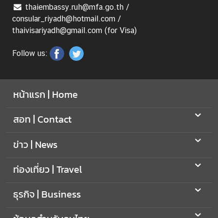
thaiembassy.ruh@mfa.go.th /
ท
consular_riyadh@hotmail.com /
ร
thaivisariyadh@gmail.com (for Visa)
ว
ง
Follow us:
ก
า
ร
ต่
หน้าแรก | Home
า
ง
สอท | Contact
ป
ร
ข่าว | News
ะ
เ
ท่องเที่ยว | Travel
ท
ศ
ธุรกิจ | Business
เ
กี่