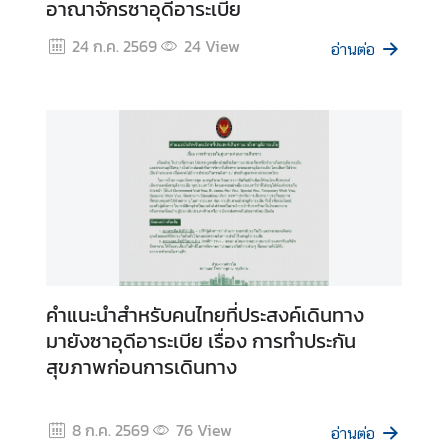
อาณาจักรซาอุดีอาระเบีย
ท
ร
24 ก.ค. 2569
24
View
อ่านต่อ
ว
ง
ก
า
ร
ต่
า
ง
ป
ร
ะ
คำแนะนำสำหรับคนไทยที่ประสงค์เดินทาง
เ
มายังซาอุดีอาระเบีย เรื่อง การทำประกัน
ท
สุขภาพก่อนการเดินทาง
ศ
เ
8 ก.ค. 2569
76
View
อ่านต่อ
กี่