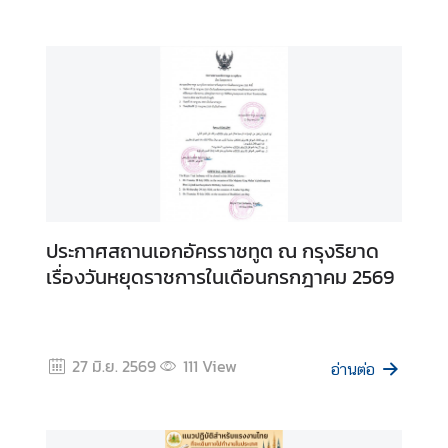
ย
ว
กั
บ
ส
ถ
า
น
เ
อ
ประกาศสถานเอกอัครราชทูต ณ กรุงริยาด
ก
เรื่องวันหยุดราชการในเดือนกรกฎาคม 2569
อั
ค
ร
ร
27 มิ.ย. 2569
111
View
อ่านต่อ
า
ช
ทู