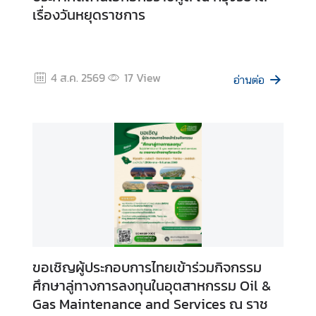
ย
เรื่องวันหยุดราชการ
ว
ธุ
4 ส.ค. 2569
17
View
อ่านต่อ
ร
กิ
จ
บ
ริ
ก
า
ร
ขอเชิญผู้ประกอบการไทยเข้าร่วมกิจกรรม
ก
ศึกษาลู่ทางการลงทุนในอุตสาหกรรม Oil &
ร
Gas Maintenance and Services ณ ราช
ะ