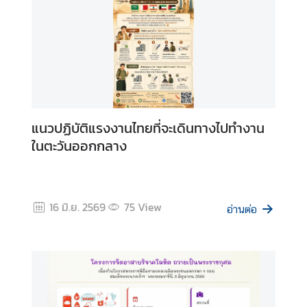
ต
ช่
อ
ง
ท
า
แนวปฏิบัติแรงงานไทยที่จะเดินทางไปทำงาน
ง
ในตะวันออกกลาง
ก
า
ร
ติ
16 มิ.ย. 2569
75
View
ด
อ่านต่อ
ต่
อ