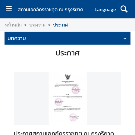
สถานเอกอัครราชทูต ณ กรุงริยาด
Language
ห
หน้าหลัก
บทความ
ประกาศ
น้
า
บทความ
แ
ร
ประกาศ
ก
ข่
า
ว
ท่
อ
ง
เ
ที่
ประกาศสถานเอกอัครราชทูต ณ กรุงริยาด