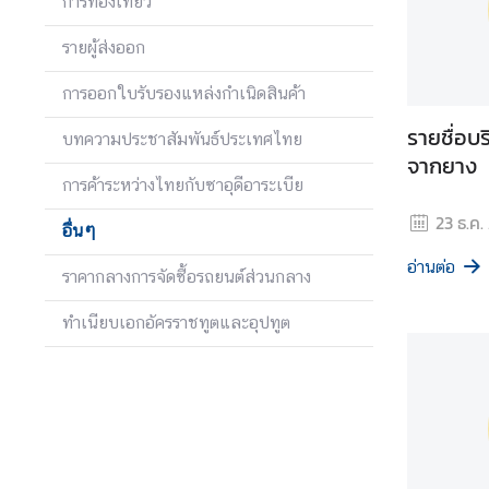
การท่องเที่ยว
ย
ว
รายผู้ส่งออก
การออกใบรับรองแหล่งกำเนิดสินค้า
ธุ
รายชื่่อบ
ร
บทความประชาสัมพันธ์ประเทศไทย
กิ
จากยาง
การค้าระหว่างไทยกับซาอุดีอาระเบีย
จ
23 ธ.ค.
อื่นๆ
บ
อ่านต่อ
ราคากลางการจัดซื้อรถยนต์ส่วนกลาง
ริ
ก
ทำเนียบเอกอัครราชทูตและอุปทูต
า
ร
ก
ร
ะ