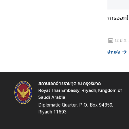
ท
ร
การออกใบ
ว
ง
ก
12 มี.ค.
า
ร
อ่านต่อ
ต่
า
ง
ป
ร
สถานเอกอัครราชทูต ณ กรุงริยาด
ะ
Royal Thai Embassy, Riyadh, Kingdom of
เ
Saudi Arabia
ท
Diplomatic Quarter, P.O. Box 94359,
ศ
Riyadh 11693
เ
กี่