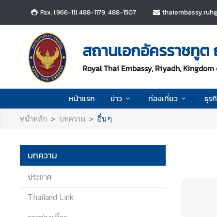
Fax. (966-11) 488-1179, 488-1507
thaiembassy.ruh@
ห
น้
สถานเอกอัครราชทูต 
า
แ
Royal Thai Embassy, Riyadh, Kingdom 
ร
ก
หน้าแรก
ข่าว
ท่องเที่ยว
ธุรก
ข่
หน้าหลัก
บทความ
อื่นๆ
า
ว
บทความ
ท่
อ
ประกาศ
ง
Thailand Link
เ
ที่