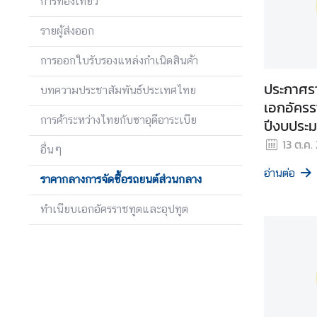
การท่องเที่ยว
ย
ว
รายผู้ส่งออก
การออกใบรับรองแหล่งกำเนิดสินค้า
ธุ
ประกาศร
ร
บทความประชาสัมพันธ์ประเทศไทย
กิ
เอกอัครร
การค้าระหว่างไทยกับซาอุดีอาระเบีย
จ
ปีงบประ
13 ต.ค.
อื่นๆ
บ
อ่านต่อ
ราคากลางการจัดซื้อรถยนต์ส่วนกลาง
ริ
ก
ทำเนียบเอกอัครราชทูตและอุปทูต
า
ร
ก
ร
ะ