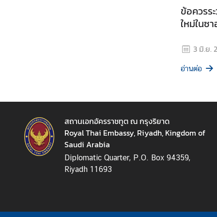
ข้อควรระว
ย
ว
ใหม่ในซาอ
กั
บ
3 มิ.ย.
ส
ถ
อ่านต่อ
า
น
เ
อ
สถานเอกอัครราชทูต ณ กรุงริยาด
ก
Royal Thai Embassy, Riyadh, Kingdom of
อั
Saudi Arabia
ค
Diplomatic Quarter, P.O. Box 94359,
ร
Riyadh 11693
ร
า
ช
ทู