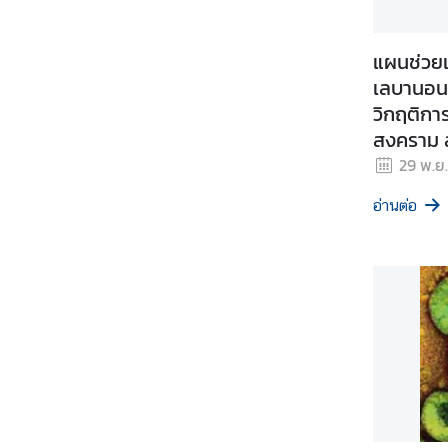
ท
ร
แผนช่วย
ว
เลบานอน 
ง
วิกฤติกา
ก
สงคราม 
า
กรุงริยา
ร
29 พ.ย
ต่
อ่านต่อ
า
ง
ป
ร
ะ
เ
ท
ศ
เ
กี่