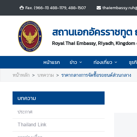
Fax. (966-11) 488-1179, 488-1507
thaiembassy.ruh@
ห
น้
สถานเอกอัครราชทูต 
า
แ
Royal Thai Embassy, Riyadh, Kingdom 
ร
ก
หน้าแรก
ข่าว
ท่องเที่ยว
ธุรก
ข่
หน้าหลัก
บทความ
ราคากลางการจัดซื้อรถยนต์ส่วนกลาง
า
ว
บทความ
ท่
อ
ประกาศ
ง
Thailand Link
เ
ที่