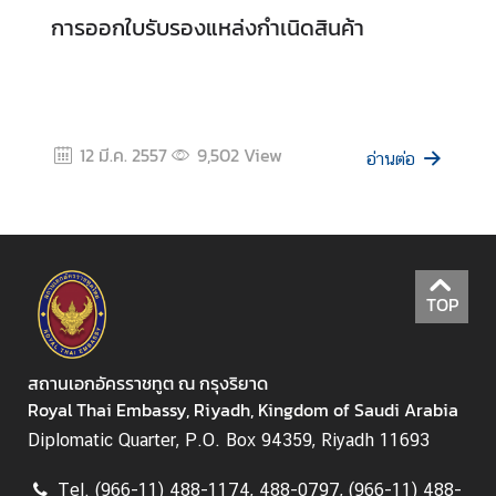
ย
การออกใบรับรองแหล่งกำเนิดสินค้า
ว
ธุ
ร
12 มี.ค. 2557
9,502
View
อ่านต่อ
กิ
จ
บ
ริ
TOP
ก
า
ร
สถานเอกอัครราชทูต ณ กรุงริยาด
Royal Thai Embassy, Riyadh, Kingdom of Saudi Arabia
ก
Diplomatic Quarter, P.O. Box 94359, Riyadh 11693
ร
ะ
Tel. (966-11) 488-1174, 488-0797, (966-11) 488-