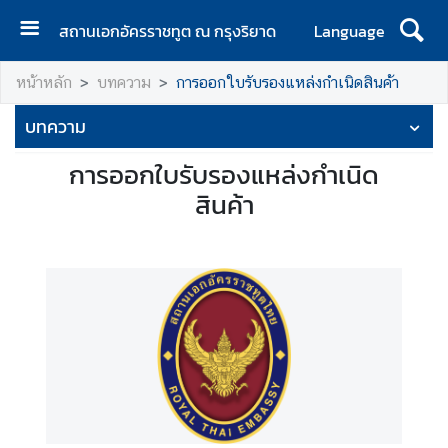
สถานเอกอัครราชทูต ณ กรุงริยาด
Language
ห
หน้าหลัก
บทความ
การออกใบรับรองแหล่งกำเนิดสินค้า
น้
า
บทความ
แ
ร
การออกใบรับรองแหล่งกำเนิด
ก
สินค้า
ข่
า
ว
ท่
อ
ง
เ
ที่