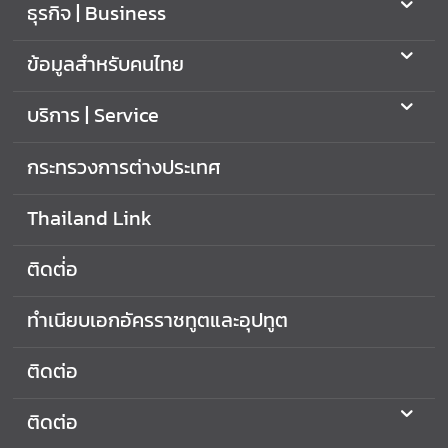
ธุรกิจ | Business
ย
ว
ข้อมูลสำหรับคนไทย
กั
บ
บริการ | Service
ส
ถ
กระทรวงการต่างประเทศ
า
น
เ
Thailand Link
อ
ก
ติดต่่อ
อั
ค
ทำเนียบเอกอัครราชทูตและอุปทูต
ร
ร
ติดต่อ
า
ช
ติดต่อ
ทู