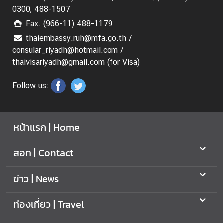
ท
0300, 488-1507
ร
Fax. (966-11) 488-1179
ว
thaiembassy.ruh@mfa.go.th /
ง
consular_riyadh@hotmail.com /
ก
thaivisariyadh@gmail.com (for Visa)
า
ร
Follow us:
ต่
า
ง
หน้าแรก | Home
ป
ร
สอท | Contact
ะ
เ
ข่าว | News
ท
ศ
ท่องเที่ยว | Travel
เ
กี่