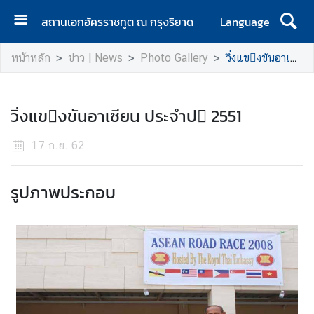
สถานเอกอัครราชทูต ณ กรุงริยาด
Language
ห
หน้าหลัก
ข่าว | News
Photo Gallery
วิ่งแขงขันอาเซียน ประจำป 2551
น้
า
แ
วิ่งแขงขันอาเซียน ประจำป 2551
ร
ก
17 ก.ย. 62
ข่
า
รูปภาพประกอบ
ว
ท่
อ
ง
เ
ที่