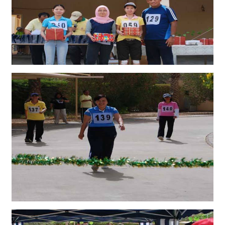
ย
ว
ธุ
ร
กิ
จ
บ
ริ
ก
า
ร
ก
ร
ะ