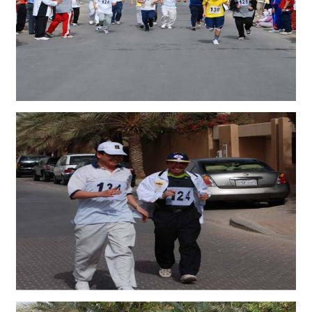
ต
ช่
อ
ง
ท
า
ง
ก
า
ร
ติ
ด
ต่
อ