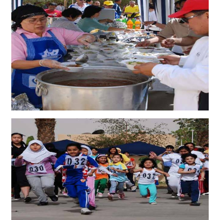
ท
ร
ว
ง
ก
า
ร
ต่
า
ง
ป
ร
ะ
เ
ท
ศ
เ
กี่