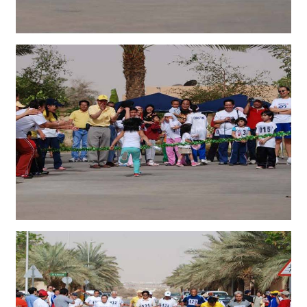
ย
ว
กั
บ
ส
ถ
า
น
เ
อ
ก
อั
ค
ร
ร
า
ช
ทู