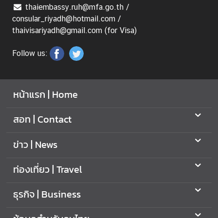
thaiembassy.ruh@mfa.go.th /
ท
consular_riyadh@hotmail.com /
ร
thaivisariyadh@gmail.com (for Visa)
ว
ง
Follow us:
ก
า
ร
ต่
หน้าแรก | Home
า
ง
สอท | Contact
ป
ร
ข่าว | News
ะ
เ
ท่องเที่ยว | Travel
ท
ศ
ธุรกิจ | Business
เ
กี่