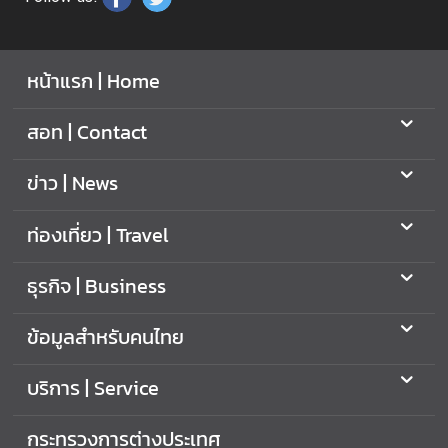
ท
ร
ว
หน้าแรก | Home
ง
ก
สอท | Contact
า
ร
ข่าว | News
ต่
า
ท่องเที่ยว | Travel
ง
ป
ธุรกิจ | Business
ร
ะ
เ
ข้อมูลสำหรับคนไทย
ท
ศ
บริการ | Service
เ
กระทรวงการต่างประเทศ
กี่