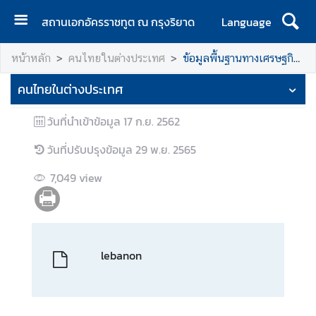
สถานเอกอัครราชทูต ณ กรุงริยาด
Language
ห
หน้าหลัก
คนไทยในต่างประเทศ
ข้อมูลพื้นฐานทางเศรษฐกิจของสาธารณรัฐเลบานอน
น้
า
คนไทยในต่างประเทศ
แ
ร
วันที่นำเข้าข้อมูล
17 ก.ย. 2562
ก
วันที่ปรับปรุงข้อมูล
29 พ.ย. 2565
ข่
า
7,049
view
ว
ท่
lebanon
อ
ง
เ
ที่