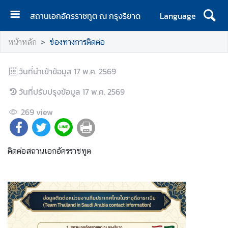
สถานเอกอัครราชทูต ณ กรุงริยาด
Language
ห
หน้าหลัก
ช่องทางการติดต่อ
น้
า
วันที่นำเข้าข้อมูล
แ
17 พ.ค. 2569
ร
วันที่ปรับปรุงข้อมูล
17 พ.ค. 2569
ก
269
view
ข่
า
ว
ติดต่อสถานเอกอัครราชทูต
ท่
อ
ง
เ
ที่