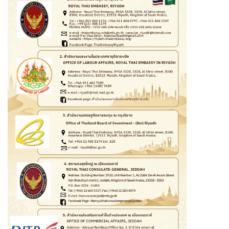
ย
ว
ธุ
ร
กิ
จ
บ
ริ
ก
า
ร
ก
ร
ะ