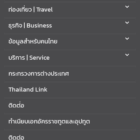
ต
ท่องเที่ยว | Travel
ช่
ธุรกิจ | Business
อ
ง
ข้อมูลสำหรับคนไทย
ท
า
บริการ | Service
ง
ก
กระทรวงการต่างประเทศ
า
ร
Thailand Link
ติ
ด
ต่
ติดต่่อ
อ
ทำเนียบเอกอัครราชทูตและอุปทูต
ติดต่อ