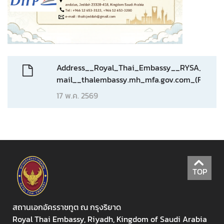
ท
ร
ว
ง
ก
Address__Royal_Thai_Embassy__RYSA_3328__3
า
mail__thalembassy.mh_mfa.gov.com_(For_Vis
ร
ต่
17 พ.ค. 2569
า
ง
ป
ร
ะ
เ
TOP
ท
ศ
สถานเอกอัครราชทูต ณ กรุงริยาด
เ
Royal Thai Embassy, Riyadh, Kingdom of Saudi Arabia
กี่