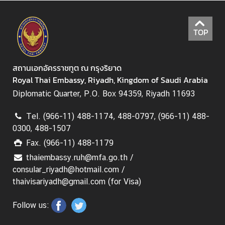
ย
ว
TOP
กั
บ
ส
สถานเอกอัครราชทูต ณ กรุงริยาด
ถ
Royal Thai Embassy, Riyadh, Kingdom of Saudi Arabia
า
น
Diplomatic Quarter, P.O. Box 94359, Riyadh 11693
เ
Tel. (966-11) 488-1174, 488-0797, (966-11) 488-
อ
0300, 488-1507
ก
อั
Fax. (966-11) 488-1179
ค
thaiembassy.ruh@mfa.go.th /
ร
consular_riyadh@hotmail.com /
ร
thaivisariyadh@gmail.com (for Visa)
า
ช
Follow us:
ทู