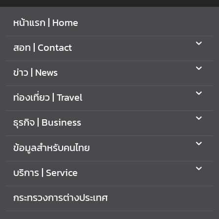
ต
หน้าแรก | Home
ช่
อ
สอท | Contact
ง
ท
ข่าว | News
า
ง
ท่องเที่ยว | Travel
ก
า
ธุรกิจ | Business
ร
ติ
ข้อมูลสำหรับคนไทย
ด
ต่
บริการ | Service
อ
กระทรวงการต่างประเทศ