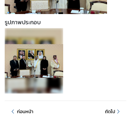
ท
ร
ว
รูปภาพประกอบ
ง
ก
า
ร
ต่
า
ง
ป
ร
ะ
เ
ท
ศ
ก่อนหน้า
ถัดไป
เ
กี่