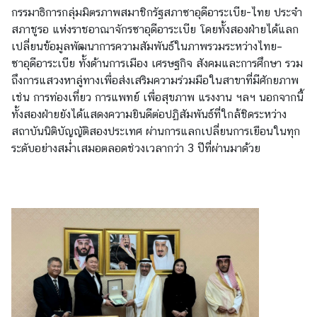
ย
กรรมาธิการกลุ่มมิตรภาพสมาชิกรัฐสภาซาอุดีอาระเบีย-ไทย ประจำ
ว
สภาชูรอ แห่งราชอาณาจักรซาอุดีอาระเบีย โดยทั้งสองฝ่ายได้แลก
เปลี่ยนข้อมูลพัฒนาการความสัมพันธ์ในภาพรวมระหว่างไทย–
ซาอุดีอาระเบีย ทั้งด้านการเมือง เศรษฐกิจ สังคมและการศึกษา รวม
ธุ
ถึงการแสวงหาลู่ทางเพื่อส่งเสริมความร่วมมือในสาขาที่มีศักยภาพ
ร
เช่น การท่องเที่ยว การแพทย์ เพื่อสุขภาพ แรงงาน ฯลฯ นอกจากนี้
กิ
ทั้งสองฝ่ายยังได้แสดงความยินดีต่อปฏิสัมพันธ์ที่ใกล้ชิดระหว่าง
จ
สถาบันนิติบัญญัติสองประเทศ ผ่านการแลกเปลี่ยนการเยือนในทุก
ระดับอย่างสม่ำเสมอตลอดช่วงเวลากว่า 3 ปีที่ผ่านมาด้วย
บ
ริ
ก
า
ร
ก
ร
ะ