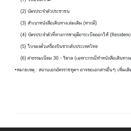
ท
(2) บัตรประจำตัวประชาชน
ร
ว
(3) สำเนาหนังสือเดินทางเล่มเดิม (หากมี)
ง
ก
(4) บัตรประจำตัวที่ทางการซาอุดีอาระเบียออกให้ (Residenc
า
(5) ใบจองตั๋วเครื่องบินขากลับประเทศไทย
ร
ต่
(6) ค่าธรรมเนียม 30.- ริยาล (เฉพาะกรณีทำหนังสือเดินทางฉ
า
ง
*หมายเหตุ : สถานเอกอัครราชทูตฯ อาจขอเอกสารอื่นๆ เพิ่มเ
ป
ร
ะ
เ
ท
ศ
เ
กี่