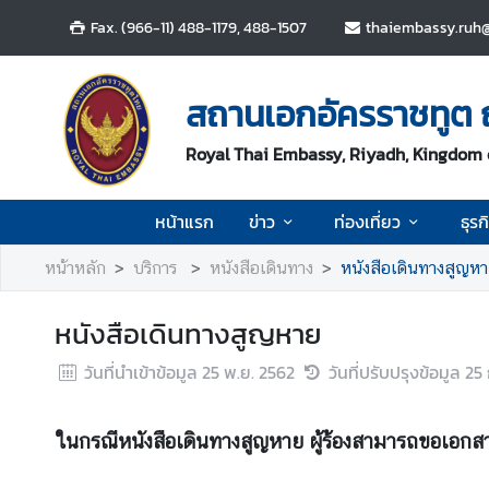
Fax. (966-11) 488-1179, 488-1507
thaiembassy.ruh@
ห
น้
สถานเอกอัครราชทูต 
า
แ
Royal Thai Embassy, Riyadh, Kingdom 
ร
ก
หน้าแรก
ข่าว
ท่องเที่ยว
ธุรก
ข่
หน้าหลัก
บริการ
หนังสือเดินทาง
หนังสือเดินทางสูญห
า
ว
หนังสือเดินทางสูญหาย
ท่
วันที่นำเข้าข้อมูล
25 พ.ย. 2562
วันที่ปรับปรุงข้อมูล
25 
อ
ง
ในกรณีหนังสือเดินทางสูญหาย ผู้ร้องสามารถขอเอกส
เ
ที่