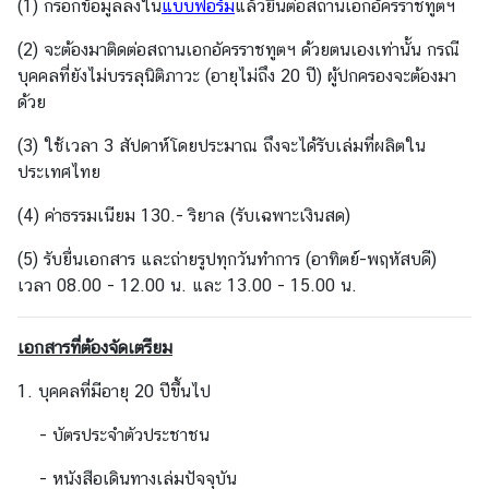
(1) กรอกข้อมูลลงใน
แบบฟอร์ม
แล้วยื่นต่อสถานเอกอัครราชทูตฯ
ย
ว
(2) จะต้องมาติดต่อสถานเอกอัครราชทูตฯ ด้วยตนเองเท่านั้น กรณี
บุคคลที่ยังไม่บรรลุนิติภาวะ (อายุไม่ถึง 20 ปี) ผู้ปกครองจะต้องมา
ด้วย
ธุ
ร
(3) ใช้เวลา 3 สัปดาห์โดยประมาณ ถึงจะได้รับเล่มที่ผลิตใน
กิ
ประเทศไทย
จ
(4) ค่าธรรมเนียม 130.- ริยาล (รับเฉพาะเงินสด)
บ
(5) รับยื่นเอกสาร และถ่ายรูปทุกวันทำการ (อาทิตย์-พฤหัสบดี)
ริ
เวลา 08.00 - 12.00 น. และ 13.00 - 15.00 น.
ก
า
เอกสารที่ต้องจัดเตรียม
ร
1. บุคคลที่มีอายุ 20 ปีขึ้นไป
ก
- บัตรประจำตัวประชาชน
ร
- หนังสือเดินทางเล่มปัจจุบัน
ะ