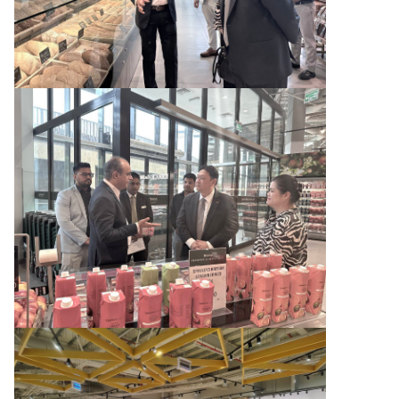
ย
ว
กั
บ
ส
ถ
า
น
เ
อ
ก
อั
ค
ร
ร
า
ช
ทู