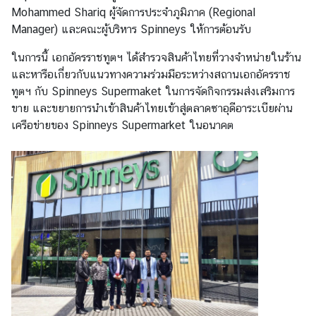
ย
Mohammed Shariq ผู้จัดการประจำภูมิภาค (Regional
ว
Manager) และคณะผู้บริหาร Spinneys ให้การต้อนรับ
ในการนี้ เอกอัครราชทูตฯ ได้สำรวจสินค้าไทยที่วางจำหน่ายในร้าน
ธุ
และหารือเกี่ยวกับแนวทางความร่วมมือระหว่างสถานเอกอัครราช
ร
ทูตฯ กับ Spinneys Supermaket ในการจัดกิจกรรมส่งเสริมการ
กิ
ขาย และขยายการนำเข้าสินค้าไทยเข้าสู่ตลาดซาอุดีอาระเบียผ่าน
จ
เครือข่ายของ Spinneys Supermarket ในอนาคต
บ
ริ
ก
า
ร
ก
ร
ะ