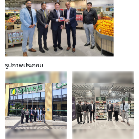
ต
ช่
อ
ง
ท
า
ง
รูปภาพประกอบ
ก
า
ร
ติ
ด
ต่
อ