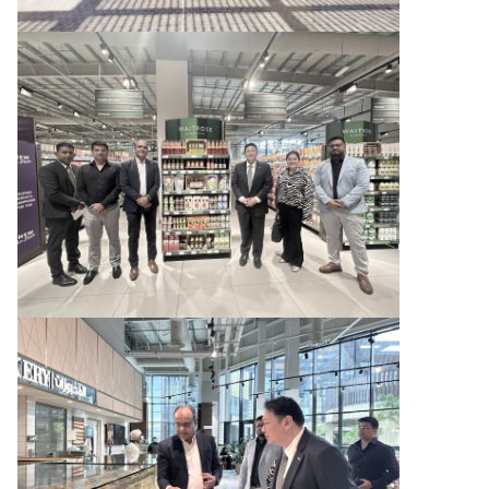
ท
ร
ว
ง
ก
า
ร
ต่
า
ง
ป
ร
ะ
เ
ท
ศ
เ
กี่