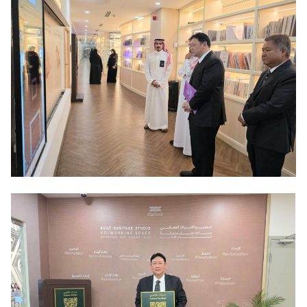
ต
ช่
อ
ง
ท
า
ง
ก
า
ร
ติ
ด
ต่
อ