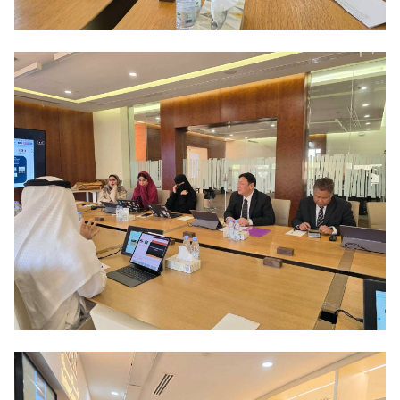
ย
ว
กั
บ
ส
ถ
า
น
เ
อ
ก
อั
ค
ร
ร
า
ช
ทู