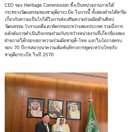
ย
CEO ของ Heritage Commission ซึ่งเป็นหน่วยงานภายใต้
ว
กระทรวงวัฒนธรรมของซาอุดีอาระเบีย ในการนี้ ทั้งสองฝ่ายได้หารือ
เกี่ยวกับความเป็นไปได้ในการส่งเสริมความร่วมมือด้านศิลป
วัฒนธรรม โบราณคดีและหัตกรรมระหว่างสองประเทศ รวมถึงการ
ธุ
ผลักดันการดำเนินกิจกรรมร่วมกันระหว่างหน่วยงานที่เกี่ยวข้องสอง
ร
ฝ่ายภายใต้กรอบสภาความร่วมมือซาอุดี-ไทย และในโอกาสครบ
กิ
รอบ 70 ปีการสถาปนาความสัมพันธ์ทางการทูตระหว่างไทยกับ
จ
ซาอุดีอาระเบีย ในปี 2570
บ
ริ
ก
า
ร
ก
ร
ะ