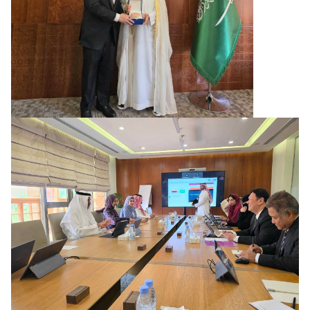
ท
ร
ว
ง
ก
า
ร
ต่
า
ง
ป
ร
ะ
เ
ท
ศ
เ
กี่